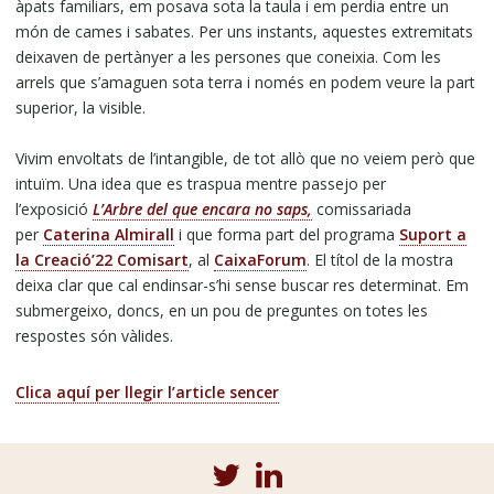
àpats familiars, em posava sota la taula i em perdia entre un
món de cames i sabates. Per uns instants, aquestes extremitats
deixaven de pertànyer a les persones que coneixia. Com les
arrels que s’amaguen sota terra i només en podem veure la part
superior, la visible.
Vivim envoltats de l’intangible, de tot allò que no veiem però que
intuïm. Una idea que es traspua mentre passejo per
l’exposició
L’Arbre del que encara no saps,
comissariada
per
Caterina Almirall
i que forma part del programa
Suport a
la Creació’22 Comisart
, al
CaixaForum
. El títol de la mostra
deixa clar que cal endinsar-s’hi sense buscar res determinat. Em
submergeixo, doncs, en un pou de preguntes on totes les
respostes són vàlides.
Clica aquí per llegir l’article sencer